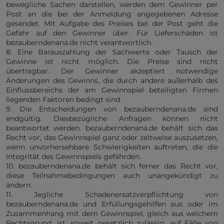
bewegliche Sachen darstellen, werden dem Gewinner per
Post an die bei der Anmeldung angegebenen Adresse
gesendet. Mit Aufgabe des Preises bei der Post geht die
Gefahr auf den Gewinner über. Für Lieferschäden ist
bezauberndenana.de nicht verantwortlich.
8. Eine Barauszahlung der Sachwerte oder Tausch der
Gewinne ist nicht möglich. Die Preise sind nicht
übertragbar. Der Gewinner akzeptiert notwendige
Änderungen des Gewinns, die durch andere außerhalb des
Einflussbereichs der am Gewinnspiel beteiligten Firmen
liegenden Faktoren bedingt sind.
9. Die Entscheidungen von bezauberndenana.de sind
endgültig. Diesbezügliche Anfragen können nicht
beantwortet werden. bezauberndenana.de behält sich das
Recht vor, das Gewinnspiel ganz oder zeitweise auszusetzen,
wenn unvorhersehbare Schwierigkeiten auftreten, die die
Integrität des Gewinnspiels gefährden.
10. bezauberndenana.de behält sich ferner das Recht vor,
diese Teilnahmebedingungen auch unangekündigt zu
ändern.
11. Jegliche Schadenersatzverpflichtung von
bezauberndenana.de und Erfüllungsgehilfen aus oder im
Zusammenhang mit dem Gewinnspiel, gleich aus welchem
Rechtsgrund, ist, soweit gesetzlich zulässig, auf Fälle von