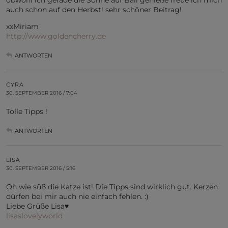
obwohl ich gerade die Sonne auf Bali genieße freue ich mich
auch schon auf den Herbst! sehr schöner Beitrag!
xxMiriam
http://www.goldencherry.de
ANTWORTEN
CYRA
30. SEPTEMBER 2016 / 7:04
Tolle Tipps !
ANTWORTEN
LISA
30. SEPTEMBER 2016 / 5:16
Oh wie süß die Katze ist! Die Tipps sind wirklich gut. Kerzen
dürfen bei mir auch nie einfach fehlen. :)
Liebe Grüße Lisa♥
lisaslovelyworld