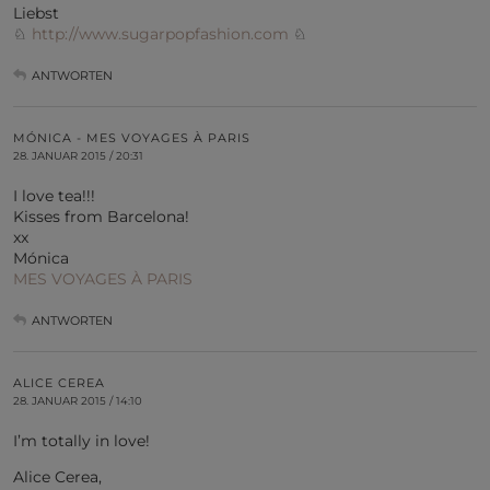
Liebst
♘
http://www.sugarpopfashion.com
♘
ANTWORTEN
MÓNICA - MES VOYAGES À PARIS
28. JANUAR 2015 / 20:31
I love tea!!!
Kisses from Barcelona!
xx
Mónica
MES VOYAGES À PARIS
ANTWORTEN
ALICE CEREA
28. JANUAR 2015 / 14:10
I’m totally in love!
Alice Cerea,