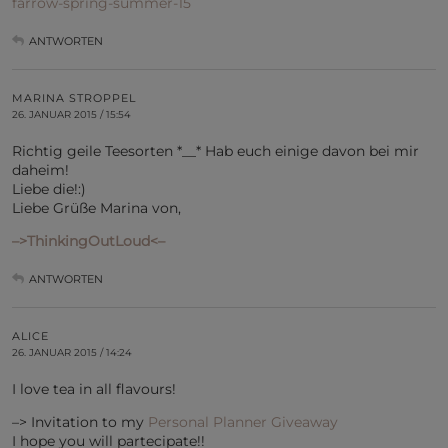
farrow-spring-summer-15
ANTWORTEN
MARINA STROPPEL
26. JANUAR 2015 / 15:54
Richtig geile Teesorten *__* Hab euch einige davon bei mir
daheim!
Liebe die!:)
Liebe Grüße Marina von,
–>ThinkingOutLoud<–
ANTWORTEN
ALICE
26. JANUAR 2015 / 14:24
I love tea in all flavours!
–> Invitation to my
Personal Planner Giveaway
I hope you will partecipate!!