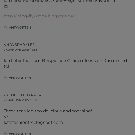
ich liebe Tee ebenfalls, Apfel-Feige ist mein Favorit =)
lg
http://wing-fly-alone.blogspot.de/
ANTWORTEN
ANDYSPARKLES
27. JANUAR 2015 / 1:38
Ich liebe Tee, zum Beispiel die Grünen Tees von Kusmi sind
toll!
ANTWORTEN
KATHLEEN HARPER
27. JANUAR 2015 / 0:31
These teas look so delicious and soothing!
<3
katsfashionfix.blogspot.com
ANTWORTEN