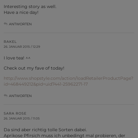
Interesting story as well.
Have a nice day!
ANTWORTEN
RAKEL
26. JANUAR 2015 / 12:29
I love tea! ^^
Check out my fave of today!
http://www.shopstyle.com/action/loadRetailerProductPage?
id=468449212&pid=uid7441-25962271-17
ANTWORTEN
SARA ROSE
26. JANUAR 2015 / 11:05
Da sind aber richtig tolle Sorten dabei.
Aprikose Pfirsich muss ich unbedingt mal probieren, der