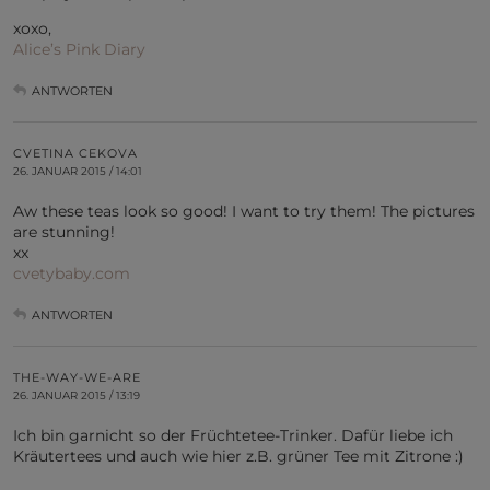
xoxo,
Alice’s Pink Diary
ANTWORTEN
CVETINA CEKOVA
26. JANUAR 2015 / 14:01
Aw these teas look so good! I want to try them! The pictures
are stunning!
xx
cvetybaby.com
ANTWORTEN
THE-WAY-WE-ARE
26. JANUAR 2015 / 13:19
Ich bin garnicht so der Früchtetee-Trinker. Dafür liebe ich
Kräutertees und auch wie hier z.B. grüner Tee mit Zitrone :)