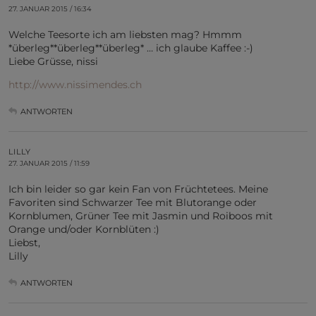
27. JANUAR 2015 / 16:34
Welche Teesorte ich am liebsten mag? Hmmm
*überleg**überleg**überleg* … ich glaube Kaffee :-)
Liebe Grüsse, nissi
http://www.nissimendes.ch
ANTWORTEN
LILLY
27. JANUAR 2015 / 11:59
Ich bin leider so gar kein Fan von Früchtetees. Meine
Favoriten sind Schwarzer Tee mit Blutorange oder
Kornblumen, Grüner Tee mit Jasmin und Roiboos mit
Orange und/oder Kornblüten :)
Liebst,
Lilly
ANTWORTEN