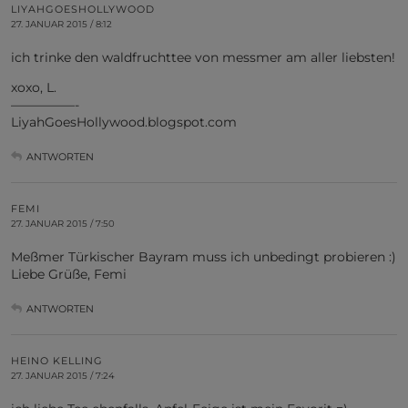
LIYAHGOESHOLLYWOOD
27. JANUAR 2015 / 8:12
ich trinke den waldfruchttee von messmer am aller liebsten!
xoxo, L.
—————-
LiyahGoesHollywood.blogspot.com
ANTWORTEN
FEMI
27. JANUAR 2015 / 7:50
Meßmer Türkischer Bayram muss ich unbedingt probieren :)
Liebe Grüße, Femi
ANTWORTEN
HEINO KELLING
27. JANUAR 2015 / 7:24