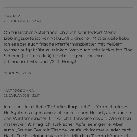
DAS MIAU
26. JANUAR 2015 / 22:49
Oh türkischer Apfel finde ich auch sehr lecker! Meine
Lieblingssorte ist von Yaku „Wildkirsche“. Mittlerweile liebe
ich es aber auch frische Pferfferminzblätter mit heißem
Wasser aufgebrüht zu trinken. Was auch sehr lecker ist: Eine
Scheibe (ca. 1 cm dick) frischer Ingwer mit einer
Zitronenscheibe und 1/2 TL Honig!
ANTWORTEN
MATRJOSCHKA
26. JANUAR 2015 / 22:17
Ich liebe, liebe, liebe Tee! Allerdings gehört für mich dieses
Heißgetränk irgendwie viel mehr in den Herbst, aber auch in
den Wintermonaten trinke ich Literweise davon. Wie schon
mal erwähnt, mag ich Türkischer Apfel sehr gerne. Aber
auch „Grünen Tee mit Zitrone“ kaufe ich immer wieder nach.
Hach, Tee ist einfach was tolles! Mit dem Thema könnte ich