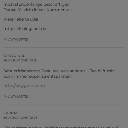
mich stundenlange beschäftigen.
Danke für dein liebes Kommentar.
Viele liebe Grüße!
mtrjschk.blogspot.de
ANTWORTEN
ORRYGINAL
26. JANUAR 2015 / 21:16
Sehr erfrischender Post. Mal was anderes :) Tee hilft mir
auch immer super zu entspannen!
http://orryginal.com/
ANTWORTEN
CARINA
26. JANUAR 2015 / 21:03
Die meisten deiner Lieblingstees gehören sogar auch auf