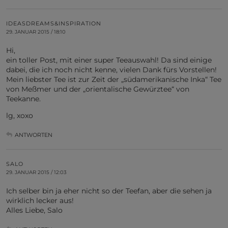
IDEASDREAMS&INSPIRATION
29. JANUAR 2015 / 18:10
Hi,
ein toller Post, mit einer super Teeauswahl! Da sind einige
dabei, die ich noch nicht kenne, vielen Dank fürs Vorstellen!
Mein liebster Tee ist zur Zeit der „südamerikanische Inka“ Tee
von Meßmer und der „orientalische Gewürztee“ von
Teekanne.
lg, xoxo
ANTWORTEN
SALO
29. JANUAR 2015 / 12:03
Ich selber bin ja eher nicht so der Teefan, aber die sehen ja
wirklich lecker aus!
Alles Liebe, Salo