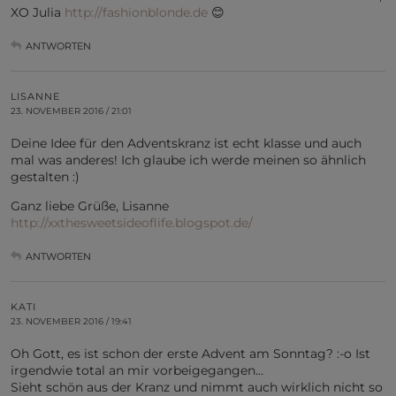
XO Julia
http://fashionblonde.de
😊
ANTWORTEN
LISANNE
23. NOVEMBER 2016 / 21:01
Deine Idee für den Adventskranz ist echt klasse und auch
mal was anderes! Ich glaube ich werde meinen so ähnlich
gestalten :)
Ganz liebe Grüße, Lisanne
http://xxthesweetsideoflife.blogspot.de/
ANTWORTEN
KATI
23. NOVEMBER 2016 / 19:41
Oh Gott, es ist schon der erste Advent am Sonntag? :-o Ist
irgendwie total an mir vorbeigegangen…
Sieht schön aus der Kranz und nimmt auch wirklich nicht so