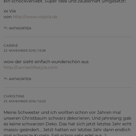
bin schockverliebt. Super Idee und zauberhaft umgesetzt!
xx Vie
von
http://www.viejola.de
ANTWORTEN
CARRIE
23. NOVEMBER 2016 / 13:28
wow der sieht einfach wunderschön aus
http://carrieslifestyle.com
ANTWORTEN
CHRISTINE
23. NOVEMBER 2016 / 12:03
Meine Schwester und ich wollten schon vor Jahren mal
unseren Christbaum schwarz dekorieren. Und jahrelang gab
es keine schwarzen Deko. Das hat sich jetzt letztes Jahr echt
massiv geändert… Jetzt hatten wir letztes Jahr dann endlich
mal schwarze Kugeln. Sah schon sehr edel aus. ;)