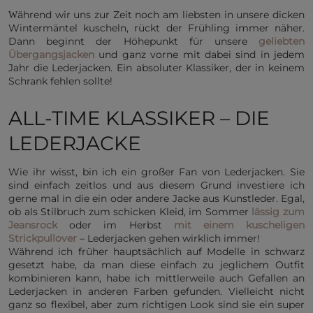
ährend wir uns zur Zeit noch am liebsten in unsere dicken
W
Wintermäntel kuscheln, rückt der Frühling immer näher.
Dann beginnt der Höhepunkt für unsere
geliebten
Übergangsjacken
und ganz vorne mit dabei sind in jedem
Jahr die Lederjacken. Ein absoluter Klassiker, der in keinem
Schrank fehlen sollte!
ALL-TIME KLASSIKER – DIE
LEDERJACKE
Wie ihr wisst, bin ich ein großer Fan von Lederjacken. Sie
sind einfach zeitlos und aus diesem Grund investiere ich
gerne mal in die ein oder andere Jacke aus Kunstleder. Egal,
ob als Stilbruch zum schicken Kleid, im Sommer
lässig zum
Jeansrock
oder im Herbst
mit einem kuscheligen
Strickpullover
– Lederjacken gehen wirklich immer!
Während ich früher hauptsächlich auf Modelle in schwarz
gesetzt habe, da man diese einfach zu jeglichem Outfit
kombinieren kann, habe ich mittlerweile auch Gefallen an
Lederjacken in anderen Farben gefunden. Vielleicht nicht
ganz so flexibel, aber zum richtigen Look sind sie ein super