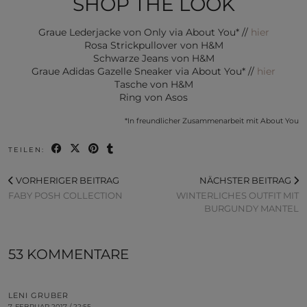
SHOP THE LOOK
Graue Lederjacke von Only via About You* //
hier
Rosa Strickpullover von H&M
Schwarze Jeans von H&M
Graue Adidas Gazelle Sneaker via About You* //
hier
Tasche von H&M
Ring von Asos
*In freundlicher Zusammenarbeit mit About You
TEILEN:
VORHERIGER BEITRAG
NÄCHSTER BEITRAG
FABY POSH COLLECTION
WINTERLICHES OUTFIT MIT
BURGUNDY MANTEL
53 KOMMENTARE
LENI GRUBER
7. FEBRUAR 2017 / 22:55