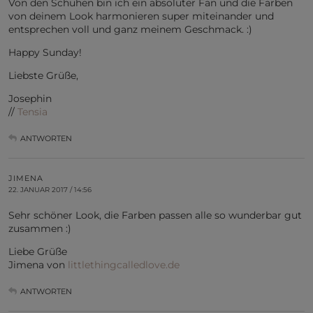
Von den Schuhen bin ich ein absoluter Fan und die Farben
von deinem Look harmonieren super miteinander und
entsprechen voll und ganz meinem Geschmack. :)
Happy Sunday!
Liebste Grüße,
Josephin
//
Tensia
ANTWORTEN
JIMENA
22. JANUAR 2017 / 14:56
Sehr schöner Look, die Farben passen alle so wunderbar gut
zusammen :)
Liebe Grüße
Jimena von
littlethingcalledlove.de
ANTWORTEN