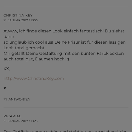
CHRISTINA KEY
21. JANUAR 2017 / 18:55
Awww, ich finde diesen Look einfach fantastisch! Du siehst
darin
so unglaublich cool aus! Deine Frisur ist für diesen lässigen
Look total gemacht.
Mir gefällt Deine Gestaltung mit den bunten Farbklecksen
auch total gut, Daumen hoch! :)
XX,
http://www.ChristinaKey.com
♥
ANTWORTEN
RICARDA
21. JANUAR 2017 / 18:23
Das Outfit ist soooo schön und steht dir ausgezeichnet! Vor