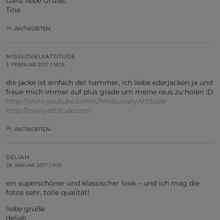
Ganz liebe Grüße,
Tina
ANTWORTEN
MISSLOVELYATTITUDE
3. FEBRUAR 2017 / 18:35
die jacke ist einfach der hammer, ich liebe ederjacken ja und
freue mich immer auf plus grade um meine raus zu holen :D
http://www.youtube.com/c/MissLovelyAttitude
http://lovelyattitude.com
ANTWORTEN
DELIAH
28. JANUAR 2017 / 11:51
ein superschöner und klassischer look – und ich mag die
fotos sehr, tolle qualität!
liebe grüße
deliah