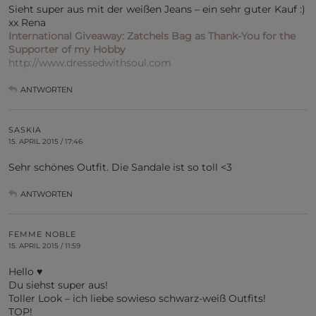
Sieht super aus mit der weißen Jeans – ein sehr guter Kauf :)
xx Rena
International Giveaway: Zatchels Bag as Thank-You for the
Supporter of my Hobby
http://www.dressedwithsoul.com
ANTWORTEN
SASKIA
15. APRIL 2015 / 17:46
Sehr schönes Outfit. Die Sandale ist so toll <3
ANTWORTEN
FEMME NOBLE
15. APRIL 2015 / 11:59
Hello ♥
Du siehst super aus!
Toller Look – ich liebe sowieso schwarz-weiß Outfits!
TOP!