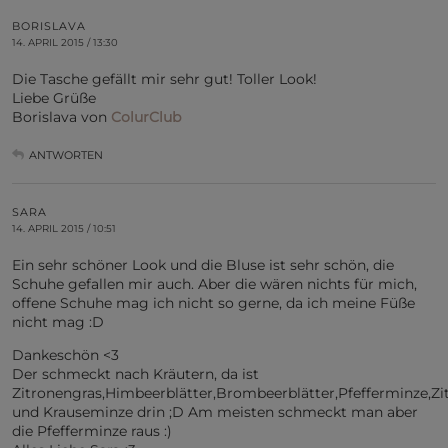
BORISLAVA
14. APRIL 2015 / 13:30
Die Tasche gefällt mir sehr gut! Toller Look!
Liebe Grüße
Borislava von
ColurClub
ANTWORTEN
SARA
14. APRIL 2015 / 10:51
Ein sehr schöner Look und die Bluse ist sehr schön, die
Schuhe gefallen mir auch. Aber die wären nichts für mich,
offene Schuhe mag ich nicht so gerne, da ich meine Füße
nicht mag :D
Dankeschön <3
Der schmeckt nach Kräutern, da ist
Zitronengras,Himbeerblätter,Brombeerblätter,Pfefferminze,Zi
und Krauseminze drin ;D Am meisten schmeckt man aber
die Pfefferminze raus :)