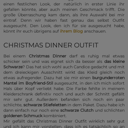
einen festlichen Look, der natürlich in erster Linie ihr
gefallen könnte, aber auch meinen Geschmack trifft. Die
große Überraschung kam dann, als ihre Auswahl bei mir
eintraf. Denn wir haben fast genau das selbst Outfit
ausgesucht. Den Look, den ich für sie ausgesucht habe,
könnt ihr euch übrigens auf
ihrem Blog
anschauen.
CHRISTMAS DINNER OUTFIT
Bei einem
Christmas Dinner
darf es ruhig mal etwas
schicker sein und was eignet sich da besser als
das kleine
Schwarze
? Das hat sich wohl auch Candice gedacht und mit
dem dreieckigen Ausschnitt wirkt das Kleid gleich noch
etwas aufregender. Dazu hat sie mir einen
burgunderroten
Mantel im Boyfriend-Stil
ausgesucht, in den ich mich sofort
Hals über Kopf verliebt habe. Die Farbe fehlte in meinem
Kleiderschrank definitiv noch und auch der Schnitt gefällt
mir sehr gut. Außerdem befanden sich noch ein paar
schlichte,
schwarze Stiefeletten
in dem Paket. Dazu habe ich
dann einfach nur noch eine
schwarze Clutch
und schlichten
goldenen Schmuck
kombiniert.
Mir gefällt das Christmas Dinner Outfit wirklich sehr gut
und ich kann mir vorstellen, dass ich es tatsächlich so an