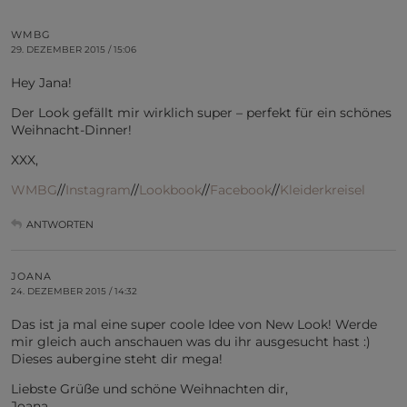
WMBG
29. DEZEMBER 2015 / 15:06
Hey Jana!
Der Look gefällt mir wirklich super – perfekt für ein schönes
Weihnacht-Dinner!
XXX,
WMBG
//
Instagram
//
Lookbook
//
Facebook
//
Kleiderkreisel
ANTWORTEN
JOANA
24. DEZEMBER 2015 / 14:32
Das ist ja mal eine super coole Idee von New Look! Werde
mir gleich auch anschauen was du ihr ausgesucht hast :)
Dieses aubergine steht dir mega!
Liebste Grüße und schöne Weihnachten dir,
Joana