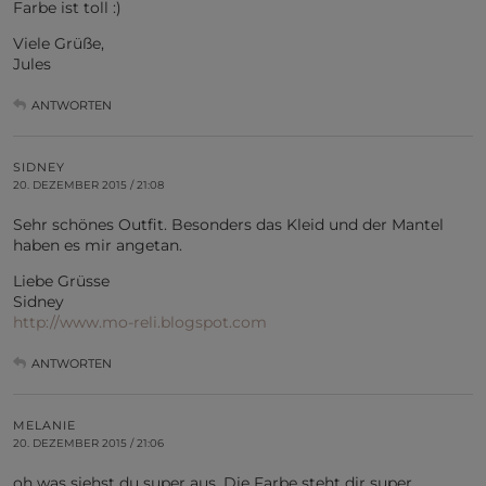
Farbe ist toll :)
Viele Grüße,
Jules
ANTWORTEN
SIDNEY
20. DEZEMBER 2015 / 21:08
Sehr schönes Outfit. Besonders das Kleid und der Mantel
haben es mir angetan.
Liebe Grüsse
Sidney
http://www.mo-reli.blogspot.com
ANTWORTEN
MELANIE
20. DEZEMBER 2015 / 21:06
oh was siehst du super aus. Die Farbe steht dir super