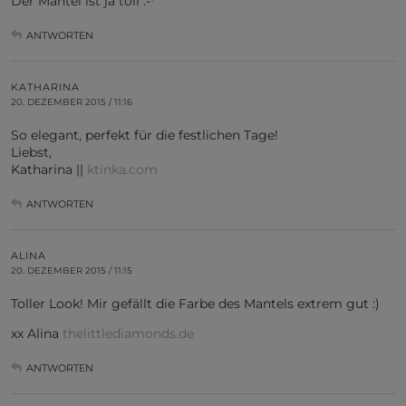
Der Mantel ist ja toll .-*
ANTWORTEN
KATHARINA
20. DEZEMBER 2015 / 11:16
So elegant, perfekt für die festlichen Tage!
Liebst,
Katharina ||
ktinka.com
ANTWORTEN
ALINA
20. DEZEMBER 2015 / 11:15
Toller Look! Mir gefällt die Farbe des Mantels extrem gut :)
xx Alina
thelittlediamonds.de
ANTWORTEN