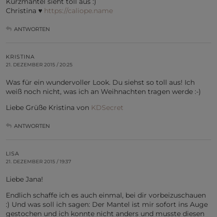
Kurzmantel sieht toll aus :)
Christina ♥
https://caliope.name
ANTWORTEN
KRISTINA
21. DEZEMBER 2015 / 20:25
Was für ein wundervoller Look. Du siehst so toll aus! Ich
weiß noch nicht, was ich an Weihnachten tragen werde :-)
Liebe Grüße Kristina von
KDSecret
ANTWORTEN
LISA
21. DEZEMBER 2015 / 19:37
Liebe Jana!
Endlich schaffe ich es auch einmal, bei dir vorbeizuschauen
:) Und was soll ich sagen: Der Mantel ist mir sofort ins Auge
gestochen und ich konnte nicht anders und musste diesen