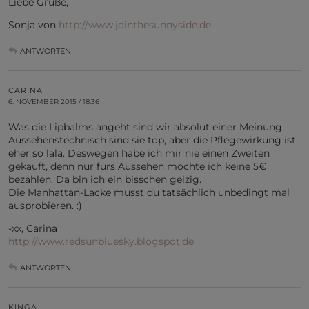
Liebe Grüße,
Sonja von
http://www.jointhesunnyside.de
ANTWORTEN
CARINA
6. NOVEMBER 2015 / 18:36
Was die Lipbalms angeht sind wir absolut einer Meinung.
Aussehenstechnisch sind sie top, aber die Pflegewirkung ist
eher so lala. Deswegen habe ich mir nie einen Zweiten
gekauft, denn nur fürs Aussehen möchte ich keine 5€
bezahlen. Da bin ich ein bisschen geizig.
Die Manhattan-Lacke musst du tatsächlich unbedingt mal
ausprobieren. :)
-xx, Carina
http://www.redsunbluesky.blogspot.de
ANTWORTEN
KINGA