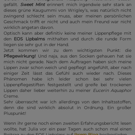
gefällt.
Sweet Mint
erinnert mich irgendwie sehr stark an
dieses grüne Kaugummi von Wrigley’s, was natürlich nicht
zwingend schlecht sein muss, aber meinen persönlichen
Geschmack trifft er nicht und auch mein Freund war nicht
wirklich angetan davon.
Optisch kann aber definitiv keine meiner Lippenpflege mit
den
EOS Lipbalms
mithalten und durch die runde Form
liegen sie sehr gut in der Hand.
Jetzt kommen wir zu dem wichtigsten Punkt: die
Pflegewirkung!
Und naja, aus den Socken gehauen hat sie
mich nicht gerade. Nach dem Auftragen haben sich meine
Lippen zwar schon weich und gepflegt angefühlt, aber nach
einiger Zeit lässt das Gefühl auch wieder nach. Dieses
Phänomen habe ich leider schon bei sehr vielen
Lippenpflegestiften festgestellt und greife bei trockenen
Lippen daher lieber weiterhin zu meiner
Eucerin Aquaphor
Creme.
Sehr überrascht war ich allerdings von den Inhaltsstoffen,
denn die sind wirklich absolut in Ordnung. Ein großer
Pluspunkt!
Wenn ihr gerne noch einen zweiten Erfahrungsbericht lesen
wollte, hat Julia vor ein paar Tagen auch schon mal einen
Beitrag zu den EOS Lipbalms auf
ihrem Blog
hochgeladen.