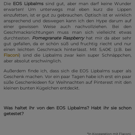
Die
EOS Lipbalms
sind gut, aber man darf keine Wunder
erwarten! Um unterwegs mal eben kurz die Lippen
einzufetten, ist er gut zu gebrauchen. Optisch ist er wirklich
ansprechend und deswegen kann ich den Hype darum auf
einer gewissen Weise auch nachvollziehen. Bei den
Geschmacksrichtungen muss man sich vielleicht etwas
durchtesten.
Pomegranate Raspberry
hat mir da aber sehr
gut gefallen, da er schön süß und fruchtig riecht und nur
einen leichten Geschmack hinterlässt. Mit 5,40€ (z.B. bei
Flaconi
) sind die Lipbalms zwar kein super Schnäppchen,
aber absolut erschwinglich.
Außerdem finde ich, dass sich die EOS Lipbalms super als
Geschenk machen. Vor ein paar Tagen habe ich erst ein paar
süße Geschenkideen für Weihnachten auf Pinterest mit den
kleinen bunten Kügelchen entdeckt.
Was haltet ihr von den EOS Lipbalms? Habt ihr sie schon
getestet?
*In Kooperation mit Flaconi.