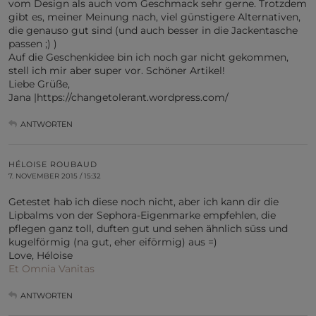
vom Design als auch vom Geschmack sehr gerne. Trotzdem
gibt es, meiner Meinung nach, viel günstigere Alternativen,
die genauso gut sind (und auch besser in die Jackentasche
passen ;) )
Auf die Geschenkidee bin ich noch gar nicht gekommen,
stell ich mir aber super vor. Schöner Artikel!
Liebe Grüße,
Jana |https://changetolerant.wordpress.com/
ANTWORTEN
HÉLOISE ROUBAUD
7. NOVEMBER 2015 / 15:32
Getestet hab ich diese noch nicht, aber ich kann dir die
Lipbalms von der Sephora-Eigenmarke empfehlen, die
pflegen ganz toll, duften gut und sehen ähnlich süss und
kugelförmig (na gut, eher eiförmig) aus =)
Love, Héloise
Et Omnia Vanitas
ANTWORTEN