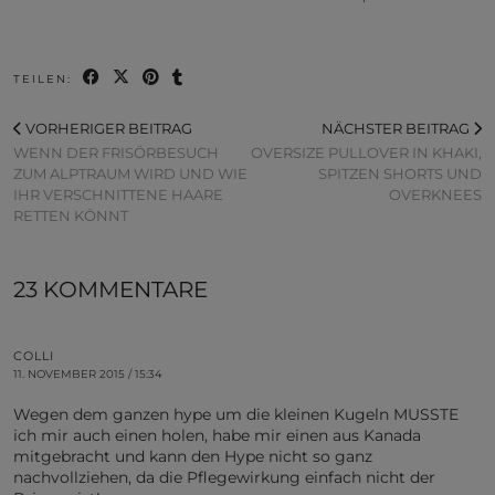
TEILEN:
VORHERIGER BEITRAG
NÄCHSTER BEITRAG
WENN DER FRISÖRBESUCH
OVERSIZE PULLOVER IN KHAKI,
ZUM ALPTRAUM WIRD UND WIE
SPITZEN SHORTS UND
IHR VERSCHNITTENE HAARE
OVERKNEES
RETTEN KÖNNT
23 KOMMENTARE
COLLI
11. NOVEMBER 2015 / 15:34
Wegen dem ganzen hype um die kleinen Kugeln MUSSTE
ich mir auch einen holen, habe mir einen aus Kanada
mitgebracht und kann den Hype nicht so ganz
nachvollziehen, da die Pflegewirkung einfach nicht der