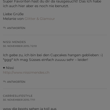
Super Favoriten hast du dir da rausgesucht! Das Ich habe
ich auch hier aber es noch nie benutzt.
Liebe Grüße
Melanie von
Glitter & Glamour
ANTWORTEN
NISSI MENDES
30. NOVEMBER 2015 / 12:10
Ich gebe zu, ich bin bei den Cupcakes hangen geblieben :-)
*ggg* Ich mag Süsses einfach zuuuu sehr – leider!
♥ Nissi
http://www.nissimendes.ch
ANTWORTEN
CARRIESLIFESTYLE
30. NOVEMBER 2015 / 7:11
wow die boots sehen ja toll aus