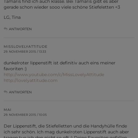
Tamaris find ich auch klasse. Bei Tamaris gibt es aber
gerade schon wieder sooo viele schöne Stiefeletten <3
LG, Tina
ANTWORTEN
MISSLOVELYATTITUDE
29. NOVEMBER 2015 / 13:33
dunkelroter lippenstift ist definitiv auch eins meiner
favoriten :)
http://www.youtube.com/c/MissLovelyAttitude
http://lovelyattitude.com
ANTWORTEN
MAI
29. NOVEMBER 2015 / 10:05
Der Lippenstift, die Stiefelletten und die Handyhülle finde
ich sehr schön. Ich mag dunkelroten Lippenstift auch aber
tragen tue ich den nicht so oft :) Deine Favoriten gefallen