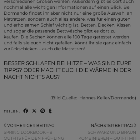
verschiedenen Größen wählen. Außerdem gibt es dort auch
nochmal alle wichtigen Informationen auf einen Blick. Bei
Dormando findet ihr aber nicht nur eine große Auswahl an
Matratzen, sondern auch alles andere, was für einen guten
und erholsamen Schlaf wichtig ist. Betten, Decken, Kissen
und sogar die passende Bettwäsche gibt es dort zu
kaufen. Die Sachen können alle 100 Tage getestet werden
und falls sie euch nicht gefallen, könnt ihr sie ganz einfach
zurückschicken – auch die Matratzen!
BESSER SCHLAFEN BEI HITZE – WAS SIND EURE
TIPPS? ODER MACHT EUCH DIE WÄRME IN DER
NACHT NICHTS AUS?
(Bild Quelle: Hannes Keller/Dormando)
TEILEN:
VORHERIGER BEITRAG
NÄCHSTER BEITRAG
SPRING LOOKBOOK – 8
SCHWARZ UND BRAUN
OUTFITS FÜR DEN FRÜHLING
KOMBINIEREN – OUTFIT MIT