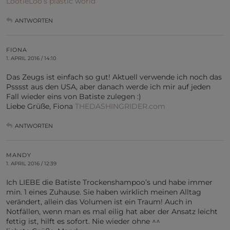
LootieLoo’s plastic world
ANTWORTEN
FIONA
1. APRIL 2016 / 14:10
Das Zeugs ist einfach so gut! Aktuell verwende ich noch das
Psssst aus den USA, aber danach werde ich mir auf jeden
Fall wieder eins von Batiste zulegen :)
Liebe Grüße, Fiona
THEDASHINGRIDER.com
ANTWORTEN
MANDY
1. APRIL 2016 / 12:39
Ich LIEBE die Batiste Trockenshampoo’s und habe immer
min. 1 eines Zuhause. Sie haben wirklich meinen Alltag
verändert, allein das Volumen ist ein Traum! Auch in
Notfällen, wenn man es mal eilig hat aber der Ansatz leicht
fettig ist, hilft es sofort. Nie wieder ohne ^^