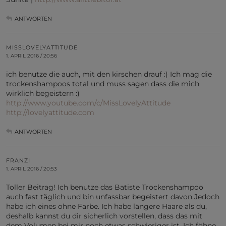
ANTWORTEN
MISSLOVELYATTITUDE
1. APRIL 2016 / 20:56
ich benutze die auch, mit den kirschen drauf :) Ich mag die
trockenshampoos total und muss sagen dass die mich
wirklich begeistern :)
http://www.youtube.com/c/MissLovelyAttitude
http://lovelyattitude.com
ANTWORTEN
FRANZI
1. APRIL 2016 / 20:53
Toller Beitrag! Ich benutze das Batiste Trockenshampoo
auch fast täglich und bin unfassbar begeistert davon.Jedoch
habe ich eines ohne Farbe. Ich habe längere Haare als du,
deshalb kannst du dir sicherlich vorstellen, dass das mit
dem Volumen bei mir noch etwas schwieriger ist. Ich föhne