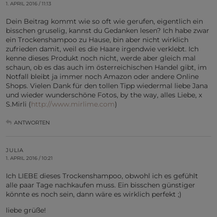
1. APRIL 2016 / 11:13
Dein Beitrag kommt wie so oft wie gerufen, eigentlich ein
bisschen gruselig, kannst du Gedanken lesen? Ich habe zwar
ein Trockenshampoo zu Hause, bin aber nicht wirklich
zufrieden damit, weil es die Haare irgendwie verklebt. Ich
kenne dieses Produkt noch nicht, werde aber gleich mal
schaun, ob es das auch im österreichischen Handel gibt, im
Notfall bleibt ja immer noch Amazon oder andere Online
Shops. Vielen Dank für den tollen Tipp wiedermal liebe Jana
und wieder wunderschöne Fotos, by the way, alles Liebe, x
S.Mirli (
http://www.mirlime.com
)
ANTWORTEN
JULIA
1. APRIL 2016 / 10:21
Ich LIEBE dieses Trockenshampoo, obwohl ich es gefühlt
alle paar Tage nachkaufen muss. Ein bisschen günstiger
könnte es noch sein, dann wäre es wirklich perfekt ;)
liebe grüße!