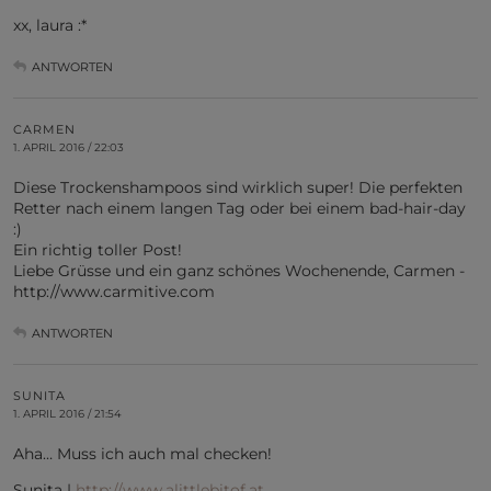
xx, laura :*
ANTWORTEN
CARMEN
1. APRIL 2016 / 22:03
Diese Trockenshampoos sind wirklich super! Die perfekten
Retter nach einem langen Tag oder bei einem bad-hair-day
:)
Ein richtig toller Post!
Liebe Grüsse und ein ganz schönes Wochenende, Carmen -
http://www.carmitive.com
ANTWORTEN
SUNITA
1. APRIL 2016 / 21:54
Aha… Muss ich auch mal checken!
Sunita |
http://www.alittlebitof.at