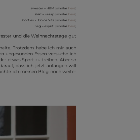
sweater – H&M (similar
here
)
skirt – oasap (similar
here
)
booties – Dolce Vita (similar
here
)
bag – esprit (similar
here
)
lvester und die Weihnachtstage gut
 halte. Trotzdem habe ich mir auch
len ungesunden Essen versuche ich
r etwas Sport zu treiben. Aber so
rauf, dass ich jetzt anfangen will
öchte ich meinen Blog noch weiter