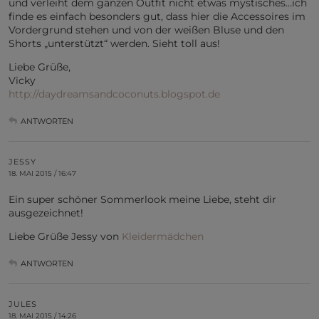
und verleiht dem ganzen Outfit nicht etwas mystisches…ich
finde es einfach besonders gut, dass hier die Accessoires im
Vordergrund stehen und von der weißen Bluse und den
Shorts „unterstützt“ werden. Sieht toll aus!
Liebe Grüße,
Vicky
http://daydreamsandcoconuts.blogspot.de
ANTWORTEN
JESSY
18. MAI 2015 / 16:47
Ein super schöner Sommerlook meine Liebe, steht dir
ausgezeichnet!
Liebe Grüße Jessy von
Kleidermädchen
ANTWORTEN
JULES
18. MAI 2015 / 14:26