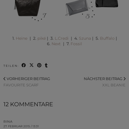
1.
Heine
| 2.
piké
| 3.
L.Credi
| 4.
Szuna
| 5.
Buffalo
|
6.
Next
| 7.
Fossil
TEILEN:
VORHERIGER BEITRAG
NÄCHSTER BEITRAG
FAVOURITE SCARF
XXL BEANIE
12 KOMMENTARE
RINA
27. FEBRUAR 2015 / 13:31