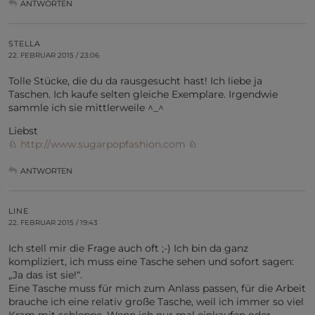
ANTWORTEN
STELLA
22. FEBRUAR 2015 / 23:06
Tolle Stücke, die du da rausgesucht hast! Ich liebe ja
Taschen. Ich kaufe selten gleiche Exemplare. Irgendwie
sammle ich sie mittlerweile ^_^
Liebst
♘
http://www.sugarpopfashion.com
♘
ANTWORTEN
LINE
22. FEBRUAR 2015 / 19:43
Ich stell mir die Frage auch oft ;-) Ich bin da ganz
kompliziert, ich muss eine Tasche sehen und sofort sagen:
„Ja das ist sie!“.
Eine Tasche muss für mich zum Anlass passen, für die Arbeit
brauche ich eine relativ große Tasche, weil ich immer so viel
Kram mit schleppe. Wenn ich nur mal einkaufen oder