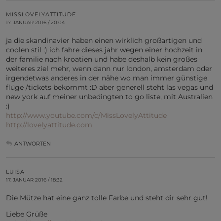
MISSLOVELYATTITUDE
17. JANUAR 2016 / 20:04
ja die skandinavier haben einen wirklich großartigen und
coolen stil :) ich fahre dieses jahr wegen einer hochzeit in
der familie nach kroatien und habe deshalb kein großes
weiteres ziel mehr, wenn dann nur london, amsterdam oder
irgendetwas anderes in der nähe wo man immer günstige
flüge /tickets bekommt :D aber generell steht las vegas und
new york auf meiner unbedingten to go liste, mit Australien
:)
http://www.youtube.com/c/MissLovelyAttitude
http://lovelyattitude.com
ANTWORTEN
LUISA
17. JANUAR 2016 / 18:32
Die Mütze hat eine ganz tolle Farbe und steht dir sehr gut!
Liebe Grüße