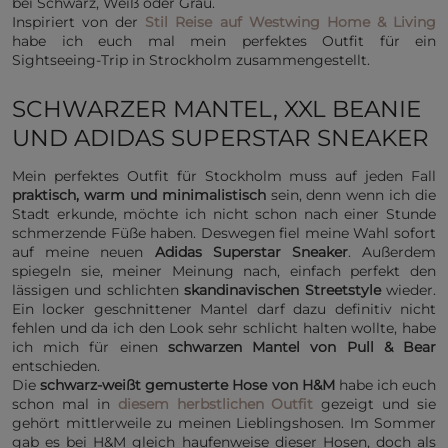
bei Schwarz, Weiß oder Grau.
Inspiriert von der
Stil Reise auf Westwing Home & Living
habe ich euch mal mein perfektes Outfit für ein
Sightseeing-Trip in Strockholm zusammengestellt.
SCHWARZER MANTEL, XXL BEANIE
UND ADIDAS SUPERSTAR SNEAKER
M
ein perfektes Outfit für Stockholm muss auf jeden Fall
praktisch, warm und minimalistisch
sein, denn wenn ich die
Stadt erkunde, möchte ich nicht schon nach einer Stunde
schmerzende Füße haben. Deswegen fiel meine Wahl sofort
auf meine neuen
Adidas Superstar Sneaker
. Außerdem
spiegeln sie, meiner Meinung nach, einfach perfekt den
lässigen und schlichten
skandinavischen Streetstyle
wieder.
Ein locker geschnittener Mantel darf dazu definitiv nicht
fehlen und da ich den Look sehr schlicht halten wollte, habe
ich mich für einen
schwarzen Mantel von Pull & Bear
entschieden.
Die
schwarz-weißt gemusterte Hose von H&M
habe ich euch
schon mal in
diesem herbstlichen Outfit
gezeigt und sie
gehört mittlerweile zu meinen Lieblingshosen. Im Sommer
gab es bei H&M gleich haufenweise dieser Hosen, doch als