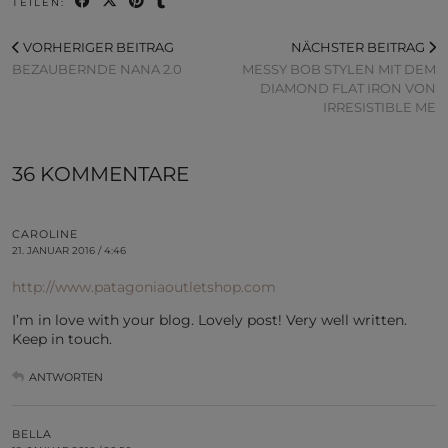
TEILEN:
VORHERIGER BEITRAG
NÄCHSTER BEITRAG
BEZAUBERNDE NANA 2.0
MESSY BOB STYLEN MIT DEM
DIAMOND FLAT IRON VON
IRRESISTIBLE ME
36 KOMMENTARE
CAROLINE
21. JANUAR 2016 / 4:46
http://www.patagoniaoutletshop.com
I’m in love with your blog. Lovely post! Very well written.
Keep in touch.
ANTWORTEN
BELLA