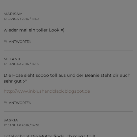
MARISAM
17. JANUAR 2016 / 15:02
wieder mal ein toller Look =)
ANTWORTEN
MELANIE
17. JANUAR 2016 / 14:55
Die Hose sieht soooo toll aus und der Beanie steht dir auch
sehr gut :-*
http://www.inblushandblack.blogspot.de
ANTWORTEN
SASKIA
17. JANUAR 2016 / 14:38
Total schön! Die Mütze finde ich mega toll!