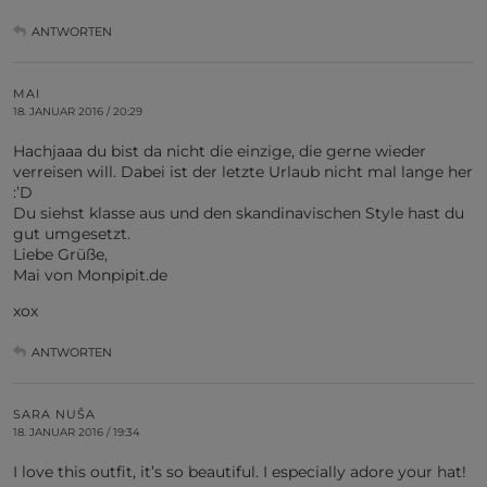
ANTWORTEN
MAI
18. JANUAR 2016 / 20:29
Hachjaaa du bist da nicht die einzige, die gerne wieder
verreisen will. Dabei ist der letzte Urlaub nicht mal lange her
:’D
Du siehst klasse aus und den skandinavischen Style hast du
gut umgesetzt.
Liebe Grüße,
Mai von Monpipit.de
xox
ANTWORTEN
SARA NUŠA
18. JANUAR 2016 / 19:34
I love this outfit, it’s so beautiful. I especially adore your hat!