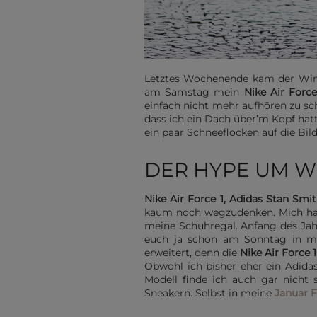
L
etztes Wochenende kam der Winte
am Samstag mein
Nike Air Force
einfach nicht mehr aufhören zu sc
dass ich ein Dach über’m Kopf hat
ein paar Schneeflocken auf die Bilde
DER HYPE UM WE
N
ike Air Force 1, Adidas Stan Smi
kaum noch wegzudenken. Mich hat
meine Schuhregal. Anfang des Jah
euch ja schon am Sonntag in 
erweitert, denn die
Nike Air Force 
Obwohl ich bisher eher ein Adida
Modell finde ich auch gar nicht 
Sneakern. Selbst in meine
Januar F