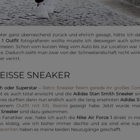
r ganz überraschend zurück und ehrlich gesagt, hätte ich da
 1 Outfit
fotografieren wollte musste ich deswegen auch schn
hneien. Schon vom kurzen Weg vom Auto bis zur Location war i
te. Dadurch sieht man zwar von der Schneelandschaft nicht wirkl
r verirrt.
ISSE SNEAKER
th oder Superstar
–
Retro Sneaker feiern gerade ihr großes Co
 es auch total erwischt und die
Adidas Stan Smith Sneaker
si
res durften dann nun endlich auch die lang ersehnten
Adidas S
meinem
Outfit mit XXL Beanie
gezeigt habe. Jetzt wurde me
1 Sneaker
sind dazu gekommen.
s Fanatiker war, habe ich auch die
Nike Air Force 1
direkt in me
so klobig, wie ich bisher immer dachte und sie sind eine su
avoriten
haben es meine beiden Neuzugänge geschafft.