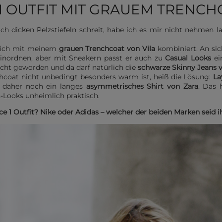
 1 OUTFIT MIT GRAUEM TRENCH
h dicken Pelzstiefeln schreit, habe ich es mir nicht nehmen l
ich mit meinem
grauen Trenchcoat von Vila
kombiniert. An sic
 einordnen, aber mit Sneakern passt er auch zu
Casual Looks
ei
licht geworden und da darf natürlich die
schwarze Skinny Jeans
hcoat nicht unbedingt besonders warm ist, heiß die Lösung:
La
 daher noch ein langes
asymmetrisches Shirt von Zara
. Das 
n-Looks unheimlich praktisch.
e 1 Outfit? Nike oder Adidas – welcher der beiden Marken seid ih