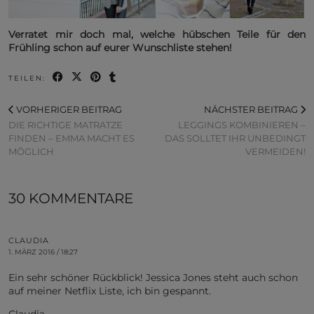
Verratet mir doch mal, welche hübschen Teile für den
Frühling schon auf eurer Wunschliste stehen!
TEILEN:
VORHERIGER BEITRAG
NÄCHSTER BEITRAG
DIE RICHTIGE MATRATZE
LEGGINGS KOMBINIEREN –
FINDEN – EMMA MACHT ES
DAS SOLLTET IHR UNBEDINGT
MÖGLICH
VERMEIDEN!
30 KOMMENTARE
CLAUDIA
1. MÄRZ 2016 / 18:27
Ein sehr schöner Rückblick! Jessica Jones steht auch schon
auf meiner Netflix Liste, ich bin gespannt.
Claudia