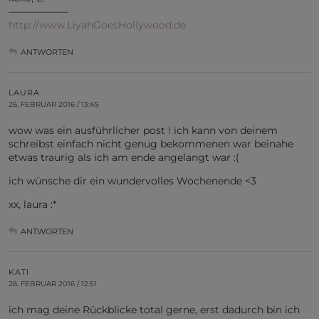
——————
http://www.LiyahGoesHollywood.de
ANTWORTEN
LAURA
26. FEBRUAR 2016 / 13:45
wow was ein ausführlicher post ! ich kann von deinem
schreibst einfach nicht genug bekommenen war beinahe
etwas traurig als ich am ende angelangt war :(
ich wünsche dir ein wundervolles Wochenende <3
xx, laura :*
ANTWORTEN
KATI
26. FEBRUAR 2016 / 12:51
ich mag deine Rückblicke total gerne, erst dadurch bin ich